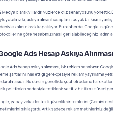
2 Medya olarak yıllardır yüzlerce kriz senaryosunu yönettik
yleyebiliriz ki, askıya alınan hesapların büyük bir kısmı yanlış
deniyle kalıcı olarak kapatılıyor. Bu rehberde, Google'ın günc
otokollerine göre hesabınızı nasıl geri alabileceğinizi adım 
Google Ads Hesap Askıya Alınması
ogle Ads hesap askıya alınması, bir reklam hesabının Google’
eme şartlarını ihlal ettiği gerekçesiyle reklam yayınlama yetki
rdurulmasıdır. Bu durum genellikle şüpheli ödeme hareketleri
rik politikaları nedeniyle tetiklenir ve titiz bir itiraz süreci ger
ogle, yapay zeka destekli güvenlik sistemlerini (Gemini deste
netimlerini sıkılaştırdı. Artık sadece reklam metinleriniz d