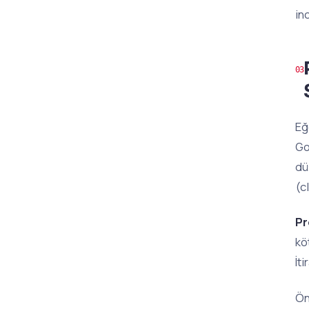
in
Eğ
Go
dü
(c
Pr
kö
İt
Ön