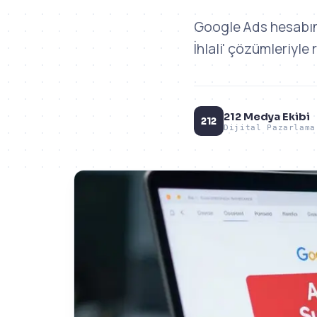
Google Ads hesabını
İhlali' çözümleriyle
212 Medya Ekibi
212
Dijital Pazarlama