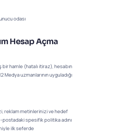
 sunucu odası
dım Hesap Açma
 bir hamle (hatalı itiraz), hesabın
12 Medya uzmanlarının uyguladığı
i, reklam metinlerinizi ve hedef
-postadaki spesifik politika adını
niyle ilk seferde