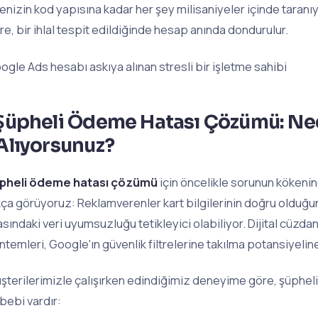
tenizin kod yapısına kadar her şey milisaniyeler içinde taranı
re, bir ihlal tespit edildiğinde hesap anında dondurulur.
ogle Ads hesabı askıya alınan stresli bir işletme sahibi
Şüpheli Ödeme Hatası Çözümü: Ne
Alıyorsunuz?
pheli ödeme hatası çözümü
için öncelikle sorunun kökenin
kça görüyoruz: Reklamverenler kart bilgilerinin doğru olduğu
asındaki veri uyumsuzluğu tetikleyici olabiliyor. Dijital cüzda
ntemleri, Google'ın güvenlik filtrelerine takılma potansiyeline
şterilerimizle çalışırken edindiğimiz deneyime göre, şüphel
bebi vardır: