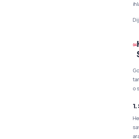
ih
Di
Go
ta
o 
1.
He
sa
ar