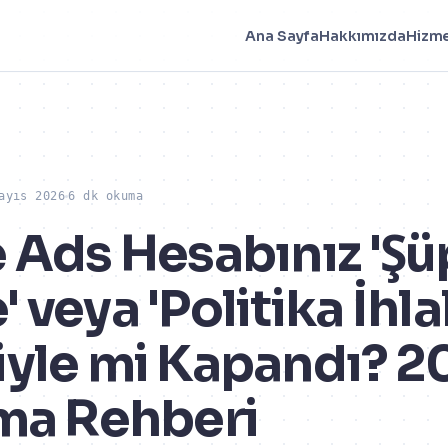
Ana Sayfa
Hakkımızda
Hizme
ayıs 2026
6 dk okuma
 Ads Hesabınız 'Şü
veya 'Politika İhlal
yle mi Kapandı? 2
ma Rehberi