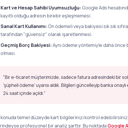
Kart ve Hesap Sahibi Uyumsuzluğu:
Google Ads hesabındaki
kayıtlı olduğu adresin birebir eşleşmemesi.
Sanal Kart Kullanımı:
Ön ödemeli veya bakiyesi sık sık sıfır
tarafından "güvensiz" olarak işaretlenmesi.
Geçmiş Borç Bakiyesi:
Aynı ödeme yöntemiyle daha önce b
olması.
"Bir e-ticaret müşterimizde, sadece fatura adresindeki bir so
'şüpheli ödeme' uyarısı aldık. Bilgileri güncelleyip banka on
24 saat içinde açıldı."
 konuda temel düzeyde kart bilgilerinizi kontrol edebilirsin
rindeyse profesyonel bir analiz şarttır. Bu noktada
Google A