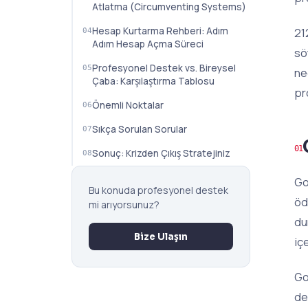
Atlatma (Circumventing Systems)
Hesap Kurtarma Rehberi: Adım
21
Adım Hesap Açma Süreci
sö
Profesyonel Destek vs. Bireysel
ne
Çaba: Karşılaştırma Tablosu
pr
Önemli Noktalar
Sıkça Sorulan Sorular
Sonuç: Krizden Çıkış Stratejiniz
Go
Bu konuda profesyonel destek
öd
mi arıyorsunuz?
du
Bize Ulaşın
içe
Go
de