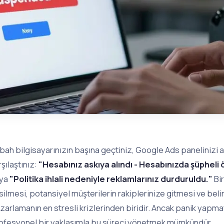
bah bilgisayarınızın başına geçtiniz, Google Ads panelinizi açt
rşılaştınız:
"Hesabınız askıya alındı - Hesabınızda şüpheli 
ya
"Politika ihlali nedeniyle reklamlarınız durduruldu."
Bir
silmesi, potansiyel müşterilerin rakiplerinize gitmesi ve belirsi
zarlamanın en stresli krizlerinden biridir. Ancak panik yapma
ofesyonel bir yaklaşımla bu süreci yönetmek mümkündür.