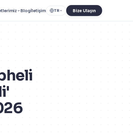
tlerimiz
Blog
İletişim
TR
Bize Ulaşın
pheli
i'
026