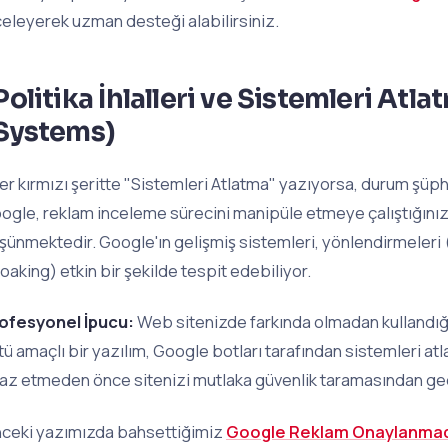
celeyerek uzman desteği alabilirsiniz.
Politika İhlalleri ve Sistemleri At
Systems)
er kırmızı şeritte "Sistemleri Atlatma" yazıyorsa, durum şüp
ogle, reklam inceleme sürecini manipüle etmeye çalıştığınızı v
şünmektedir. Google'ın gelişmiş sistemleri, yönlendirmeleri (r
loaking) etkin bir şekilde tespit edebiliyor.
ofesyonel İpucu:
Web sitenizde farkında olmadan kullandığ
tü amaçlı bir yazılım, Google botları tarafından sistemleri atla
iraz etmeden önce sitenizi mutlaka güvenlik taramasından geç
ceki yazımızda bahsettiğimiz
Google Reklam Onaylanmad