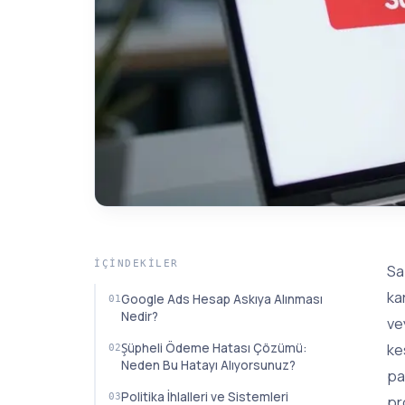
İÇINDEKILER
Sa
ka
Google Ads Hesap Askıya Alınması
Nedir?
ve
ke
Şüpheli Ödeme Hatası Çözümü:
Neden Bu Hatayı Alıyorsunuz?
pa
Politika İhlalleri ve Sistemleri
pr