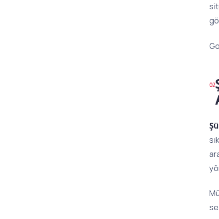
si
gö
Go
Şü
sı
ar
yö
Mü
se