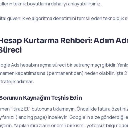
lallerin teknik boyutlarını daha iyi anlayabilirsiniz.
jital güvenlik ve algoritma denetimini temsil eden teknolojik
Hesap Kurtarma Rehberi: Adım A
Süreci
ogle Ads hesabını açma süreci bir satranç maçı gibidir. Yanlış
mamen kapatılmasına (permanent ban) neden olabilir. İşte 2
stratejik adımlar:
 Sorunun Kaynağını Teşhis Edin
men "İtiraz Et" butonuna tıklamayın. Öncelikle fatura özetiniz
yfanızı (landing page) inceleyin. Google'ın size gönderdiği e
aştırın. Yapılan itirazların önemli bir kısmı, yetersiz bilgi nede