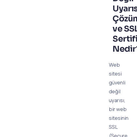
Uyarıs
Çözü
ve SS
Sertif
Nedir
Web
sitesi
güvenli
değil
uyarısı,
bir web
sitesinin
SSL
(Secure