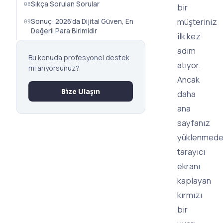
Sıkça Sorulan Sorular
bir
müşteriniz
Sonuç: 2026'da Dijital Güven, En
Değerli Para Birimidir
ilk kez
adım
Bu konuda profesyonel destek
atıyor.
mi arıyorsunuz?
Ancak
Bize Ulaşın
daha
ana
sayfanız
yüklenmede
tarayıcı
ekranı
kaplayan
kırmızı
bir