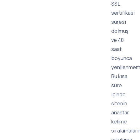
SSL
sertifikası
süresi
dolmuş
ve 48
saat
boyunca
yenilenmemi
Bu kısa
süre
içinde,
sitenin
anahtar
kelime
sıralamaları
ortalama