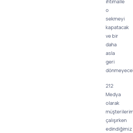
ihtimalle
o
sekmeyi
kapatacak
ve bir
daha
asla
geri
dönmeyece
212
Medya
olarak
müşterileri
çalışırken
edindiğimiz