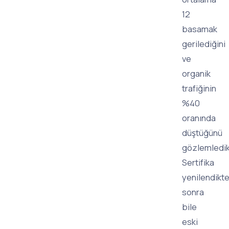
12
basamak
gerilediğini
ve
organik
trafiğinin
%40
oranında
düştüğünü
gözlemledik
Sertifika
yenilendikt
sonra
bile
eski