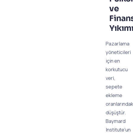
ve
Finan
Yıkım
Pazarlama
yöneticileri
için en
korkutucu
veri,
sepete
ekleme
oranlarındak
düşüştür.
Baymard
Institute'un