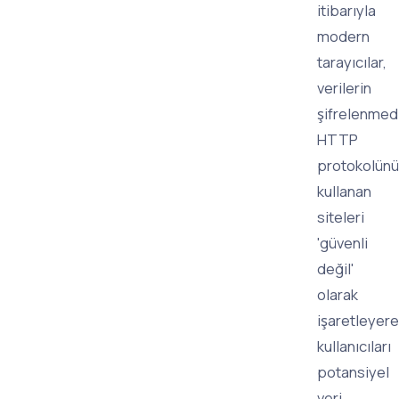
itibarıyla
modern
tarayıcılar,
verilerin
şifrelenmed
HTTP
protokolünü
kullanan
siteleri
'güvenli
değil'
olarak
işaretleyer
kullanıcıları
potansiyel
veri