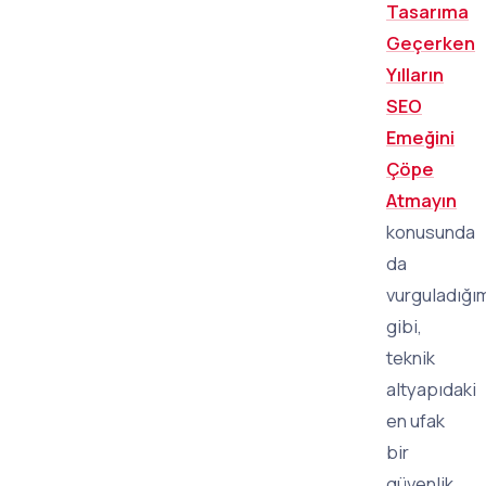
Tasarıma
Geçerken
Yılların
SEO
Emeğini
Çöpe
Atmayın
konusunda
da
vurguladığı
gibi,
teknik
altyapıdaki
en ufak
bir
güvenlik