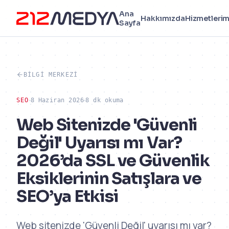
Ana
Hakkımızda
Hizmetlerim
Sayfa
BILGI MERKEZI
SEO
8 Haziran 2026
8 dk okuma
Web Sitenizde 'Güvenli
Değil' Uyarısı mı Var?
2026’da SSL ve Güvenlik
Eksiklerinin Satışlara ve
SEO’ya Etkisi
Web sitenizde 'Güvenli Değil' uyarısı mı var?