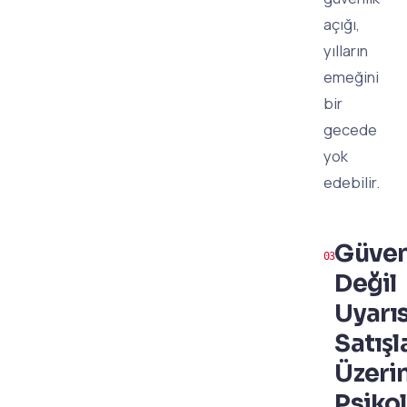
açığı,
yılların
emeğini
bir
gecede
yok
edebilir.
Güven
Değil
Uyarı
Satışl
Üzeri
Psikol