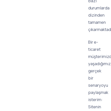
bazı
durumlarda
dizinden
tamamen
çıkarmaktadı
Bir e-
ticaret
müşterimiz
yaşadığımız
gerçek
bir
senaryoyu
paylaşmak
isterim:
Sitenin