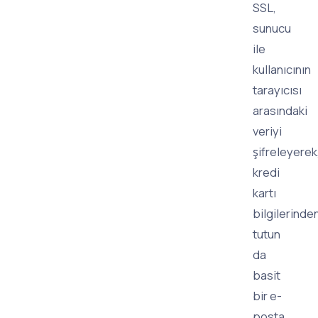
SSL,
sunucu
ile
kullanıcının
tarayıcısı
arasındaki
veriyi
şifreleyerek
kredi
kartı
bilgilerinde
tutun
da
basit
bir e-
posta