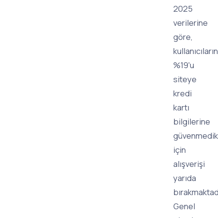
2025
verilerine
göre,
kullanıcıların
%19'u
siteye
kredi
kartı
bilgilerine
güvenmedikl
için
alışverişi
yarıda
bırakmaktadı
Genel