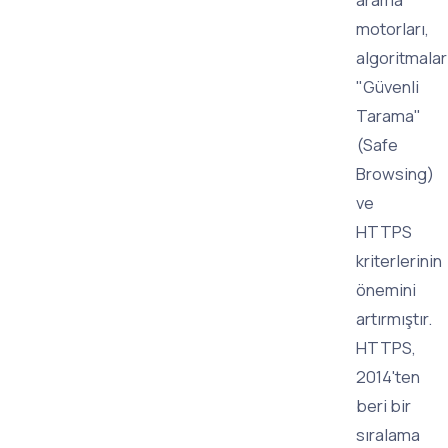
motorları,
algoritmala
"Güvenli
Tarama"
(Safe
Browsing)
ve
HTTPS
kriterlerinin
önemini
artırmıştır.
HTTPS,
2014'ten
beri bir
sıralama