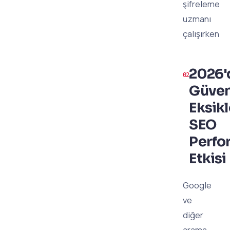
şifreleme
uzmanı
çalışırken
2026'
Güven
Eksikl
SEO
Perfo
Etkisi
Google
ve
diğer
arama