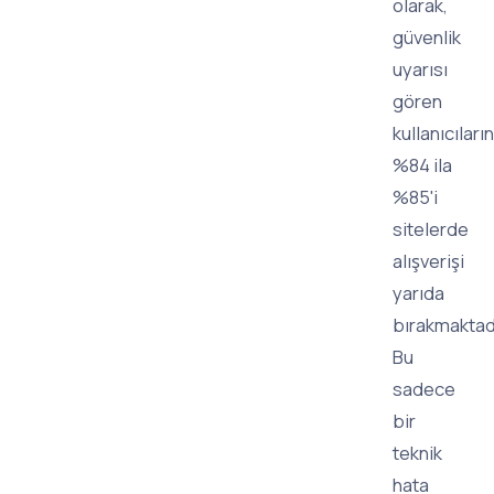
olarak,
güvenlik
uyarısı
gören
kullanıcıların
%84 ila
%85'i
sitelerde
alışverişi
yarıda
bırakmaktadı
Bu
sadece
bir
teknik
hata