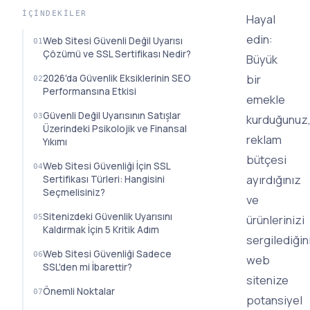
İÇINDEKILER
Hayal
edin:
Web Sitesi Güvenli Değil Uyarısı
Çözümü ve SSL Sertifikası Nedir?
Büyük
bir
2026'da Güvenlik Eksiklerinin SEO
Performansına Etkisi
emekle
Güvenli Değil Uyarısının Satışlar
kurduğunuz
Üzerindeki Psikolojik ve Finansal
reklam
Yıkımı
bütçesi
Web Sitesi Güvenliği İçin SSL
ayırdığınız
Sertifikası Türleri: Hangisini
Seçmelisiniz?
ve
Sitenizdeki Güvenlik Uyarısını
ürünlerinizi
Kaldırmak İçin 5 Kritik Adım
sergilediğin
Web Sitesi Güvenliği Sadece
web
SSL'den mi İbarettir?
sitenize
Önemli Noktalar
potansiyel