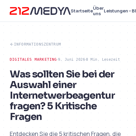
Über
Startseite
Leistungen
B
uns
INFORMATIONSZENTRUM
DIGITALES MARKETING
9. Juni 2026
8 Min. Lesezeit
Was sollten Sie bei der
Auswahl einer
Internetwerbeagentur
fragen? 5 Kritische
Fragen
Entdecken Sie die 5 kritischen Fragen, die