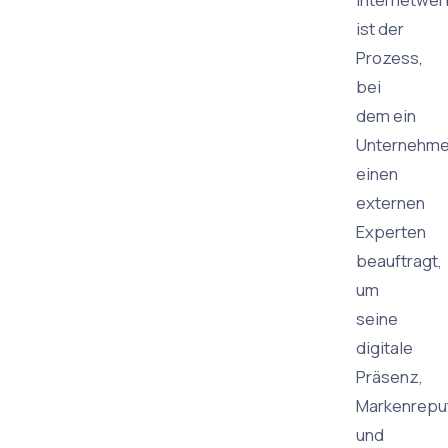
ist der
Prozess,
bei
dem ein
Unternehm
einen
externen
Experten
beauftragt,
um
seine
digitale
Präsenz,
Markenrepu
und