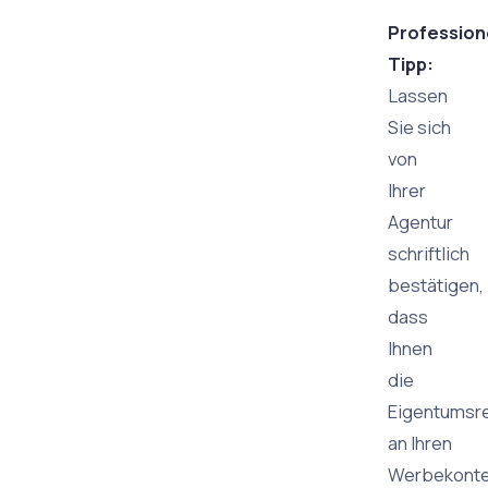
Profession
Tipp:
Lassen
Sie sich
von
Ihrer
Agentur
schriftlich
bestätigen,
dass
Ihnen
die
Eigentumsr
an Ihren
Werbekont