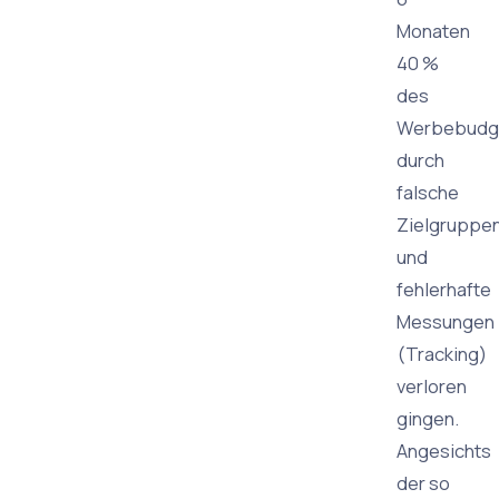
Monaten
40 %
des
Werbebudg
durch
falsche
Zielgruppe
und
fehlerhafte
Messungen
(Tracking)
verloren
gingen.
Angesichts
der so