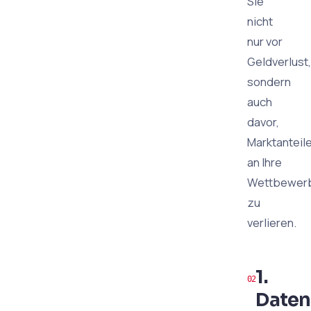
Sie
nicht
nur vor
Geldverlust,
sondern
auch
davor,
Marktanteil
an Ihre
Wettbewer
zu
verlieren.
1.
Daten