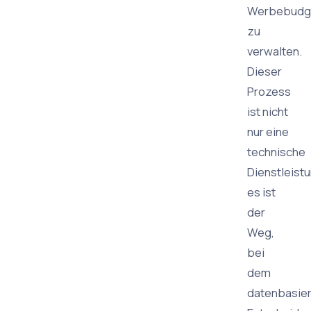
Werbebudg
zu
verwalten.
Dieser
Prozess
ist nicht
nur eine
technische
Dienstleist
es ist
der
Weg,
bei
dem
datenbasie