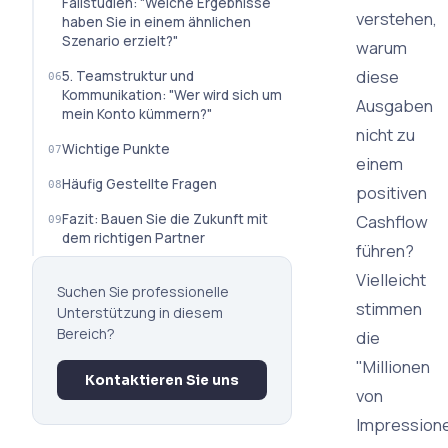
Fallstudien: "Welche Ergebnisse
verstehen,
haben Sie in einem ähnlichen
Szenario erzielt?"
warum
diese
5. Teamstruktur und
Kommunikation: "Wer wird sich um
Ausgaben
mein Konto kümmern?"
nicht zu
Wichtige Punkte
einem
Häufig Gestellte Fragen
positiven
Fazit: Bauen Sie die Zukunft mit
Cashflow
dem richtigen Partner
führen?
Vielleicht
Suchen Sie professionelle
stimmen
Unterstützung in diesem
Bereich?
die
"Millionen
Kontaktieren Sie uns
von
Impression