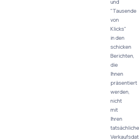
und
"Tausende
von
Klicks"
in den
schicken
Berichten,
die
Ihnen
präsentiert
werden,
nicht
mit
Ihren
tatsächlich
Verkaufsda