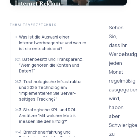
INHALTSVERZEICHNIS
Sehen
Sie,
Was ist die Auswahl einer
Internetwerbeagentur und warum
dass Ihr
ist sie entscheidend?
Werbebudg
1. Datenbesitz und Transparenz:
jeden
"Wem gehören die Konten und
Daten?"
Monat
regelmäßig
2. Technologische Infrastruktur
und 2026 Technologien:
ausgegebe
"Implementieren Sie Server-
wird,
seitiges Tracking?"
haben
3. Strategische KPI- und ROI-
aber
Ansätze: "Mit welcher Metrik
messen Sie den Erfolg?"
Schwierigke
4. Branchenerfahrung und
zu