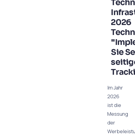
Techn
Infras
2026
Techn
"Impl
Sie S
seitig
Track
Im Jahr
2026
ist die
Messung
der
Werbeleist