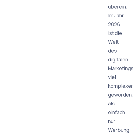
überein.
Im Jahr
2026
ist die
Welt
des
digitalen
Marketings
viel
komplexer
geworden,
als
einfach
nur
Werbung