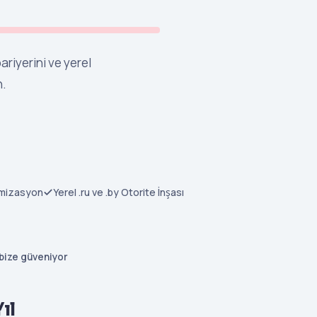
ariyerini ve yerel
n.
imizasyon
Yerel .ru ve .by Otorite İnşası
 bize güveniyor
ıl