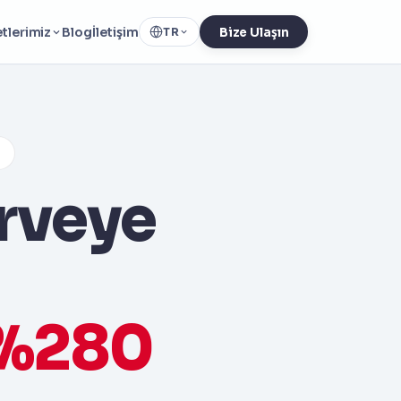
tlerimiz
Blog
İletişim
TR
Bize Ulaşın
irveye
 %280