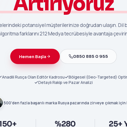
Artırıyoruz
lerindeki potansiyel müşterilerinize doğrudan ulaşın. Dil b
lgoritma farklarını 212 Medya tecrübesiyle avantaja çeviri
0850 885 0 955
Hemen Başla
Anadili Rusça Olan Editör Kadrosu
Bölgesel (Geo-Targeted) Opt
Detaylı Rakip ve Pazar Analizi
500'den fazla başarılı marka Rusya pazarında zirveye çıkmak için
150+
%280
25+ Y