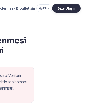
tlerimiz
Blog
İletişim
TR
Bize Ulaşın
lenmesi
i
şisel Verilerin
nizin toplanması,
anmıştır.