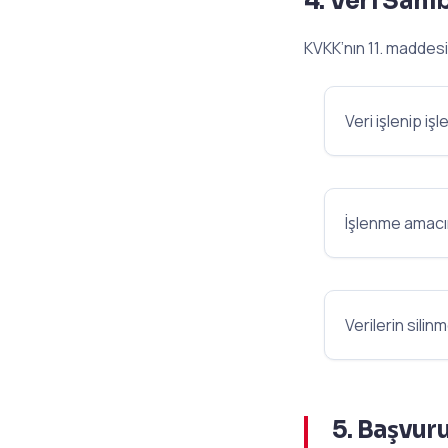
4. Veri Sahi
KVKK’nın 11. maddesi
Veri işlenip i
İşlenme amac
Verilerin sili
5. Başvur