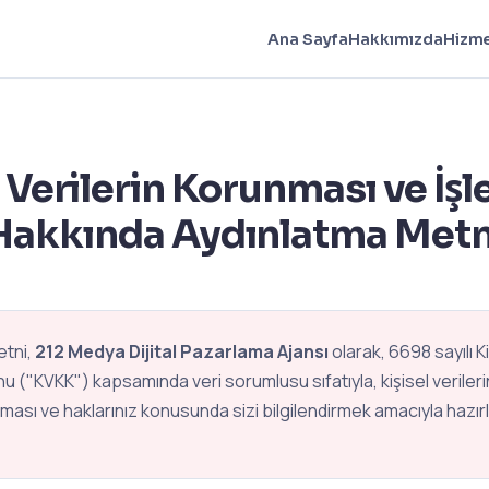
Ana Sayfa
Hakkımızda
Hizme
l Verilerin Korunması ve İş
Hakkında Aydınlatma Metn
etni,
212 Medya Dijital Pazarlama Ajansı
olarak, 6698 sayılı Ki
 ("KVKK") kapsamında veri sorumlusu sıfatıyla, kişisel verileri
lması ve haklarınız konusunda sizi bilgilendirmek amacıyla hazırl