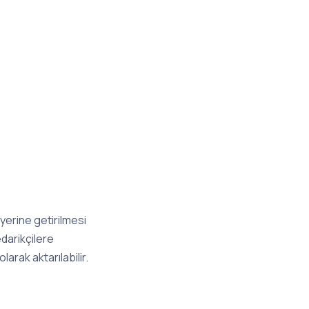
n yerine getirilmesi
edarikçilere
larak aktarılabilir.