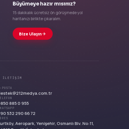
Büyümeye hazır mısınız?
15 dakikalık ücretsiz ön görüşmede yol
haritanızı birlikte çıkaralım.
Bize Ulaşın
/
İLETIŞIM
-POSTA
destek@212medya.com.tr
ELEFON
850 885 0 955
HATSAPP
90 532 290 66 72
DRES
urtköy, Aeropark, Yenişehir, Osmanlı Blv. No:11,