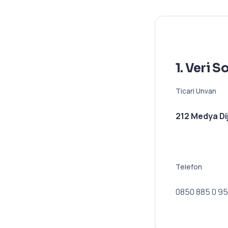
1. Veri 
Ticari Unvan
212 Medya Dij
Telefon
0850 885 0 9