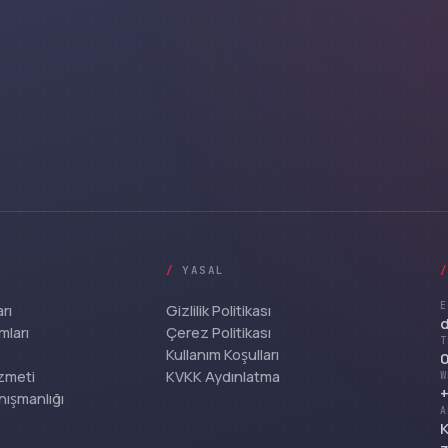
/
YASAL
E
rı
Gizlilik Politikası
mları
Çerez Politikası
T
Kullanım Koşulları
0
zmeti
KVKK Aydınlatma
W
+
nışmanlığı
A
K