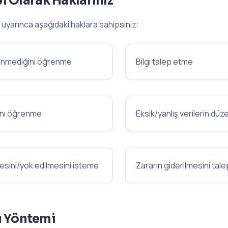
bi Olarak Haklarınız
 uyarınca aşağıdaki haklara sahipsiniz:
şlenmediğini öğrenme
Bilgi talep etme
ını öğrenme
Eksik/yanlış verilerin düz
nmesini/yok edilmesini isteme
Zararın giderilmesini tal
u Yöntemi