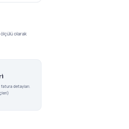
e ölçülü olarak
ri
e fatura detayları.
leri)