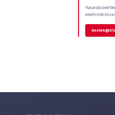
Yukarıda belirtil
elektronik imza i
destek@212