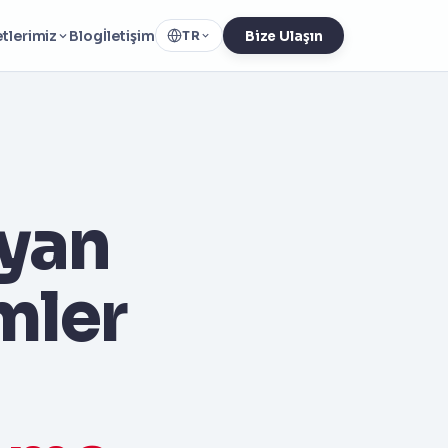
tlerimiz
Blog
İletişim
TR
Bize Ulaşın
ayan
mler