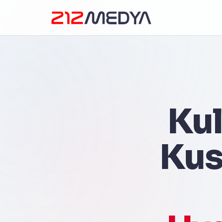
Kul
Kus