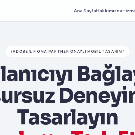
Ana Sayfa
Hakkımızda
Hizme
/
ADOBE & FIGMA PARTNER ONAYLI MOBIL TASARIM
/
lanıcıyı Bağl
ursuz Deneyi
Tasarlayın