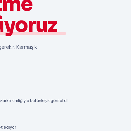
tme
üyoruz
gerekir. Karmaşık
Marka kimliğiyle bütünleşik görsel dil
et ediyor