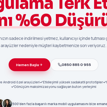
gulama Terk E
nı %60 Düşür
zın sadece indirilmesi yetmez, kullanıcıyı içinde tutması 
arayüzler nedeniyle müşteri kaybetmenize son veriyoruz.
0850 885 0 955
Hemen Başla
ve Android özel arayüzleri
Etkileşimli yüksek sadakatli prototipler
Dönüşüm maksimizasyonu sağlayan buton yerleşimi
500'den fazla başarılı marka mobil uygulamasını bize eman