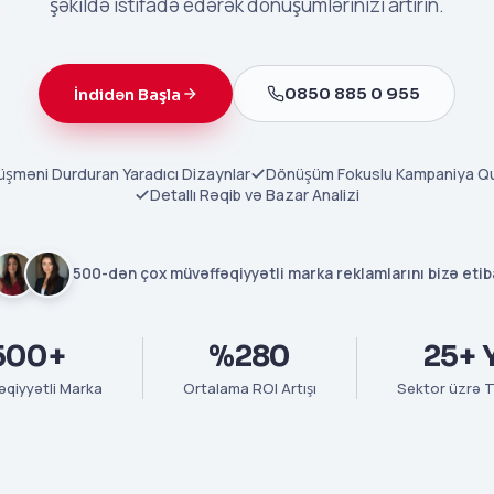
şəkildə istifadə edərək dönüşümlərinizi artırın.
0850 885 0 955
İndidən Başla
üşməni Durduran Yaradıcı Dizaynlar
Dönüşüm Fokuslu Kampaniya Qu
Detallı Rəqib və Bazar Analizi
500-dən çox müvəffəqiyyətli marka reklamlarını bizə etib
500+
%280
25+ Y
əqiyyətli Marka
Ortalama ROI Artışı
Sektor üzrə 