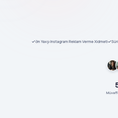
Ən Yaxşı Instagram Reklam Vermə Xidməti
Sür
Müvəff