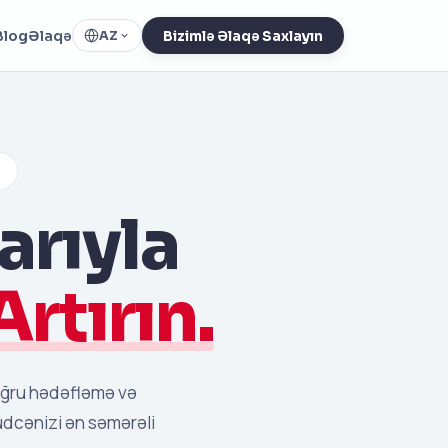
Blog
Əlaqə
AZ
Bizimlə Əlaqə Saxlayın
arıyla
Artırın.
oğru hədəfləmə və
Büdcənizi ən səmərəli