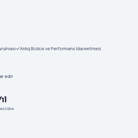
rulması
Anlıq Büdcə və Performans İdarəetməsi
ar edir
ıl
Təcrübə