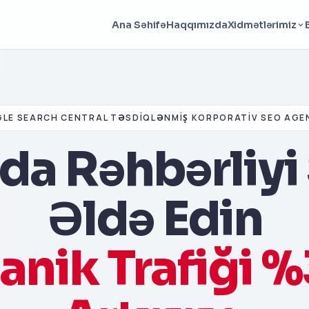
Haqqımızda
Ana Səhifə
Xidmətlərimiz
LE SEARCH CENTRAL TƏSDIQLƏNMIŞ KORPORATIV SEO AGEN
da Rəhbərliyi 
Əldə Edin
anik Trafiği 