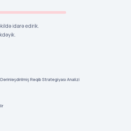
ldə idarə edirik.
kdəyik.
Dərinləşdirilmiş Rəqib Strategiyası Analizi
ir