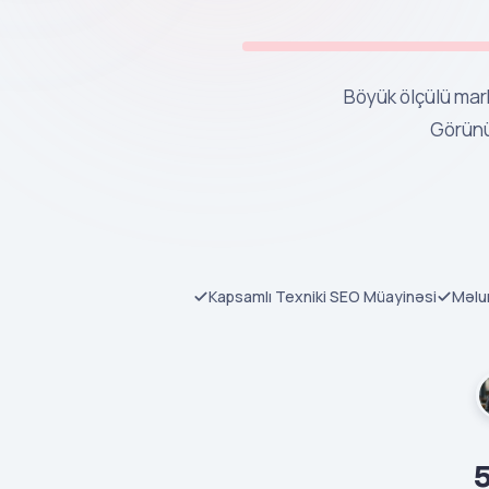
Böyük ölçülü mar
Görünü
Kapsamlı Texniki SEO Müayinəsi
Məlu