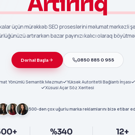
Artırırıq
kalar üçün mürəkkəb SEO proseslərini məlumat mərkəzli şəki
rlüğünüzü artırarkən bazar payınızı kalıcı olaraq böyütmə
0850 885 0 955
Dərhal Başla
mat Yönümlü Semantik Məzmun
Yüksək Autoritetli Bağlantı İnşası
Xüsusi Açar Söz Xəritəsi
500-dən çox uğurlu marka reklamlarını bizə etibar ed
500+
%340
12+