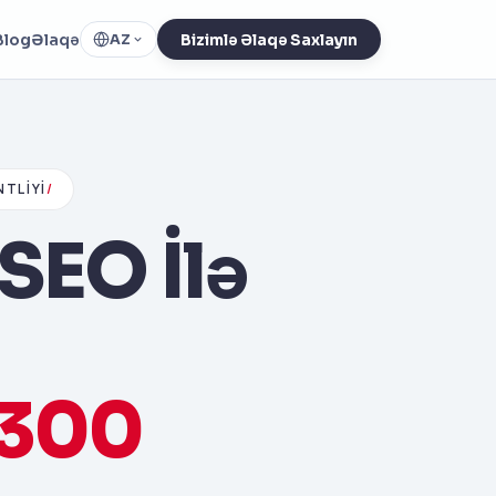
Blog
Əlaqə
AZ
Bizimlə Əlaqə Saxlayın
TLIYI
/
SEO İlə
%300