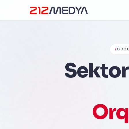
/
GOOG
Sektor
Orq