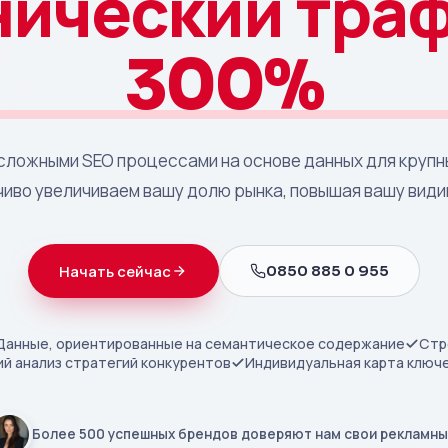
нический траф
300%
сложными SEO процессами на основе данных для крупн
чиво увеличиваем вашу долю рынка, повышая вашу види
0850 885 0 955
Начать сейчас
Данные, ориентированные на семантическое содержание
Стр
ий анализ стратегий конкурентов
Индивидуальная карта ключ
Более 500 успешных брендов доверяют нам свои рекламны