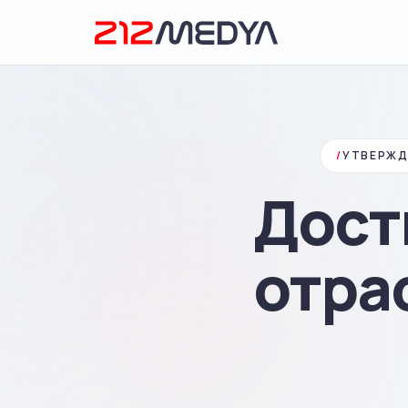
/
УТВЕРЖД
Дост
отра