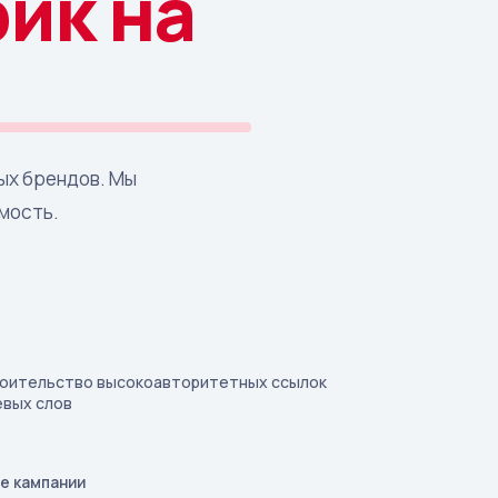
ик на
ых брендов. Мы
мость.
оительство высокоавторитетных ссылок
евых слов
е кампании