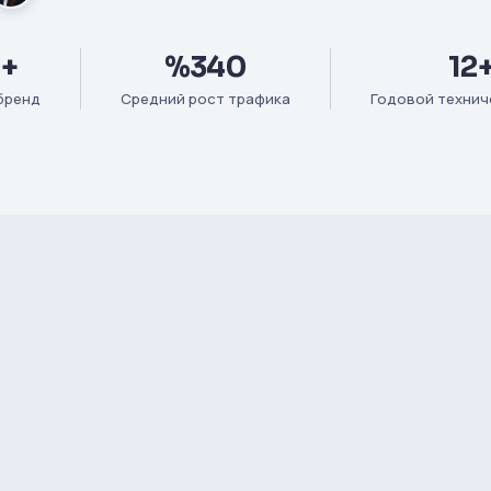
+
%340
12
бренд
Средний рост трафика
Годовой технич