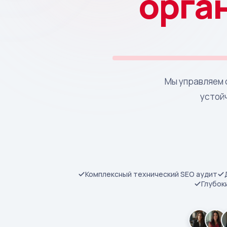
орга
Мы управляем 
устой
Комплексный технический SEO аудит
Глубок