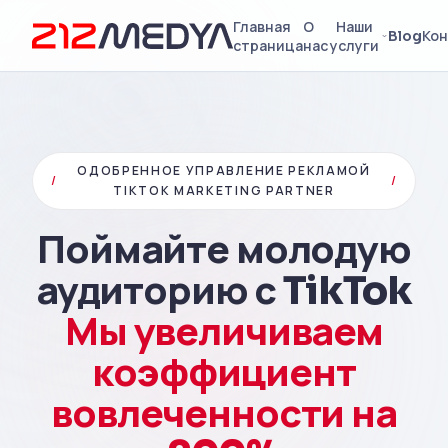
Главная
О
Наши
Blog
Кон
страница
нас
услуги
ОДОБРЕННОЕ УПРАВЛЕНИЕ РЕКЛАМОЙ
/
/
TIKTOK MARKETING PARTNER
Поймайте молодую
аудиторию с TikTok
Мы увеличиваем
коэффициент
вовлеченности на