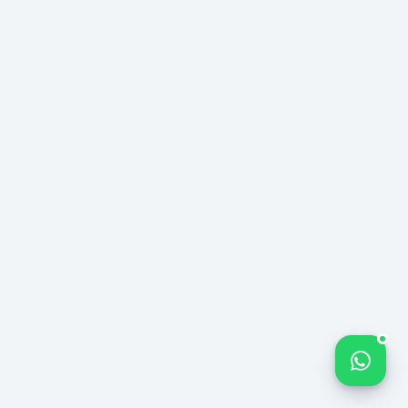
Запустить
бесплатный
анализ
ЭЛЕКТРОННАЯ
ПОЧТА
destek@212medya.com.tr
Bize yazın
ТЕЛЕФОН
0850