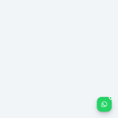
Имя Фамилия *
10
/
Электронная
Телефон
почта *
Название компании
Bize yazın
Ваше сообщение *