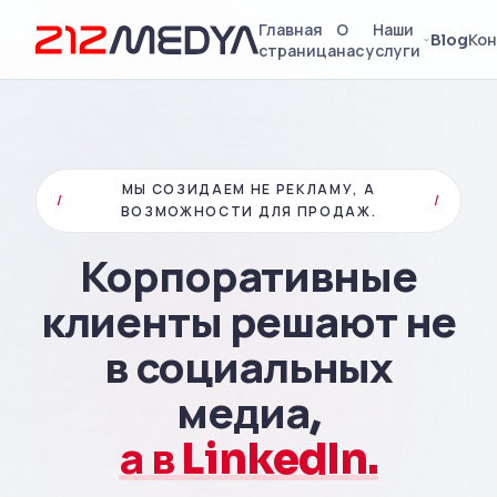
Главная
О
Наши
Blog
Кон
страница
нас
услуги
МЫ СОЗИДАЕМ НЕ РЕКЛАМУ, А
/
/
ВОЗМОЖНОСТИ ДЛЯ ПРОДАЖ.
Корпоративные
клиенты решают не
в социальных
медиа,
а в LinkedIn.