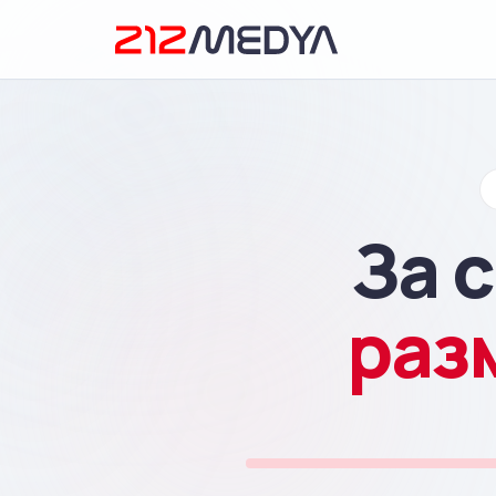
За 
раз