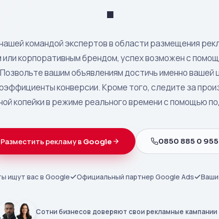
.
 нашей командой экспертов в области размещения рекл
 или корпоративным брендом, успех возможен с помо
Позвольте вашим объявлениям достичь именно вашей 
коэффициенты конверсии. Кроме того, следите за про
ой копейки в режиме реального времени с помощью п
0850 885 0 955
Разместить рекламу в Google
ы ищут вас в Google
Официальный партнер Google Ads
Ваши
Сотни бизнесов доверяют свои рекламные кампании 