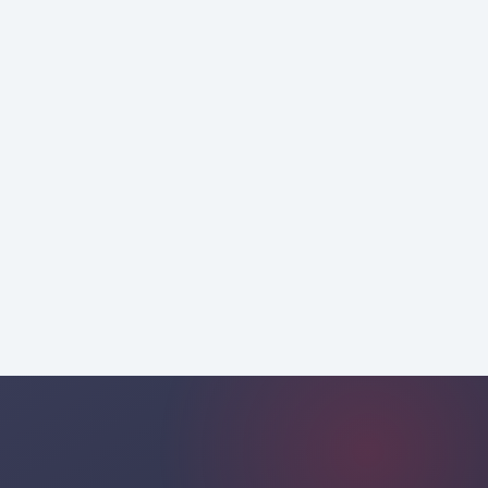
Προώθηση λήψεων
Εφαρμογή
κινητών εφαρμογών
στρατηγική
καθοδήγηση