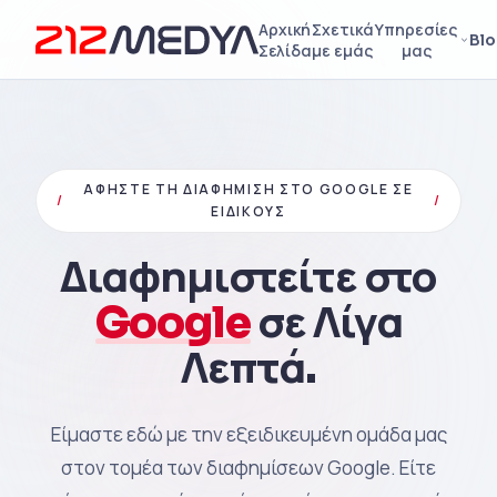
Αρχική
Σχετικά
Υπηρεσίες
Bl
Σελίδα
με εμάς
μας
ΑΦΉΣΤΕ ΤΗ ΔΙΑΦΉΜΙΣΗ ΣΤΟ GOOGLE ΣΕ
/
/
ΕΙΔΙΚΟΎΣ
Διαφημιστείτε στο
Google
σε Λίγα
Λεπτά.
Είμαστε εδώ με την εξειδικευμένη ομάδα μας
στον τομέα των διαφημίσεων Google. Είτε