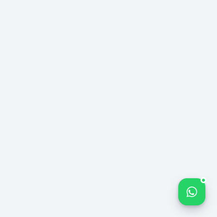
ΜΆΡΚΑ E-
COMMERCE —
ΥΦΆΣΜΑΤΑ
ΥΠΌΘΕΣΗ
№ 142
ΚΑΙ
ΔΙΑΚΌΣΜΗΣΗ
ΣΠΙΤΙΟΎ
8.0×
Μέσος ROAS
%320
Αύξηση Εισοδή
ΠΟΡΕΊΑ ΜΗΝΙΑΊΑΣ
Πωλήσεις
−%40
ΑΥΞΉΣΕΩΣ ΤΖΊΡΟΥ
Κόστος ανά Απ
Bize yazın