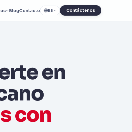
ios
Blog
Contacto
Contáctenos
ES
erte en
icano
as con