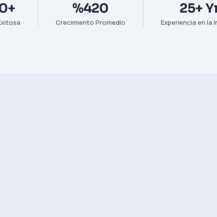
0+
%420
25+ Yı
xitosa
Crecimiento Promedio
Experiencia en la I