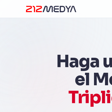
Haga u
el M
Tripl