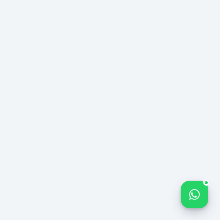
Correo
Teléfono
electrónico
*
Nombre de la Empresa
Su Mensaje *
SEO
Bize yazın
Iniciar