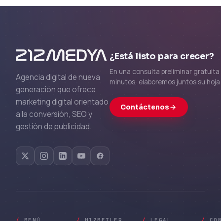
¿Está listo para crecer?
En una consulta preliminar gratuita
Agencia digital de nueva
minutos, elaboremos juntos su hoja 
generación que ofrece
marketing digital orientado
Contáctenos
a la conversión, SEO y
gestión de publicidad.
/
MENÚ
/
HIZMETLER
/
LEGAL
/
CO