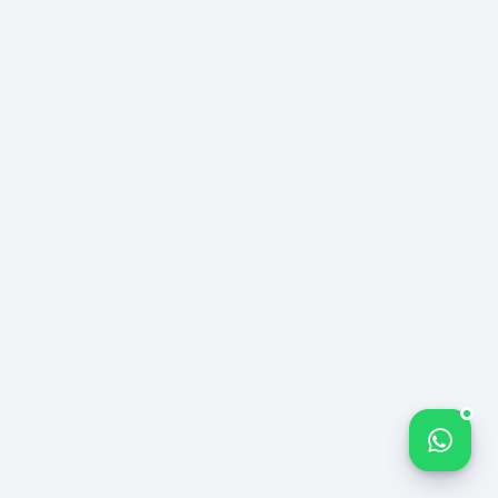
№
— MODA &
156
PRÊT-À-
PORTER
%210
Rendimiento Prome
TENDENCIA DE
%340
AUMENTO DE
RENDIMIENTO
Aumento de Tráfico 
−%42
Disminución de Cost
Bize yazın