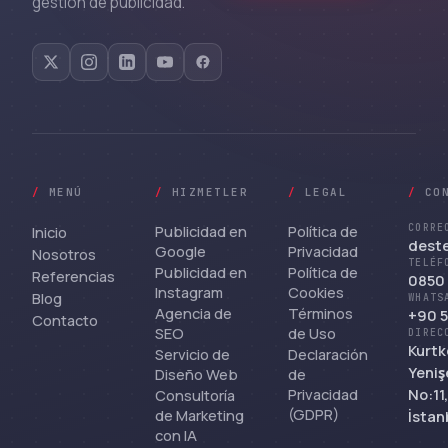
gestión de publicidad.
/
MENÚ
/
HIZMETLER
/
LEGAL
/
CO
Publicidad en
Política de
CORRE
Inicio
dest
Google
Privacidad
Nosotros
TELÉF
Publicidad en
Política de
Referencias
0850 
Instagram
Cookies
Blog
WHATS
Agencia de
Términos
+90 5
Contacto
SEO
de Uso
DIREC
Kurtk
Servicio de
Declaración
Yeniş
Diseño Web
de
Privacidad
No:11
Consultoría
(GDPR)
de Marketing
İstan
con IA