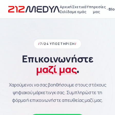
Αρχική
Σχετικά
Υπηρεσίες
Bl
Σελίδα
με εμάς
μας
/
7/24 ΥΠΟΣΤΉΡΙΞΗ
/
Επικοινωνήστε
μαζί μας
.
Χαρούμενοι να σας βοηθήσουμε στους στόχους
ψηφιακού μάρκετινγκ σας. Συμπληρώστε τη
φόρμα ή επικοινωνήστε απευθείας μαζί μας.