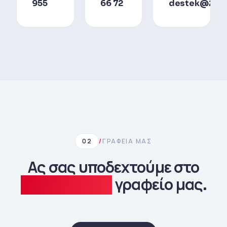
955
66 72
destek@212m
02
/
ΓΡΑΦΕΊΑ ΜΑΣ
Ας σας υποδεχτούμε στο
πλησιέστερο
γραφείο μας.