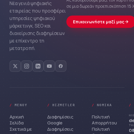
Ας καθορίσουμε μαζί τον χάρτη π
Νέα γενιά ψηφιακής
σε μια δωρεάν προεπισκόπηση 15 
εταιρείας που προσφέρει
υπηρεσίες ψηφιακού
Επικοινωνήστε μαζί μας
μάρκετινγκ, SEO και
διαχείρισης διαφημίσεων
με επίκεντρο τη
μετατροπή.
/
ΜΕΝΟΎ
/
HIZMETLER
/
ΝΟΜΙΚΆ
/
Αρχική
Διαφημίσεις
Πολιτική
ΗΛ
d
Σελίδα
Google
Απορρήτου
ΤΗ
Σχετικά με
Διαφημίσεις
Πολιτική
08