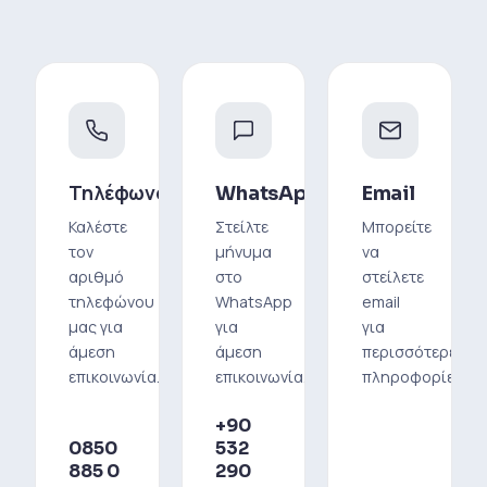
Τηλέφωνο
WhatsApp
Email
Καλέστε
Στείλτε
Μπορείτε
τον
μήνυμα
να
αριθμό
στο
στείλετε
τηλεφώνου
WhatsApp
email
μας για
για
για
άμεση
άμεση
περισσότερες
επικοινωνία.
επικοινωνία.
πληροφορίες.
+90
0850
532
885 0
290