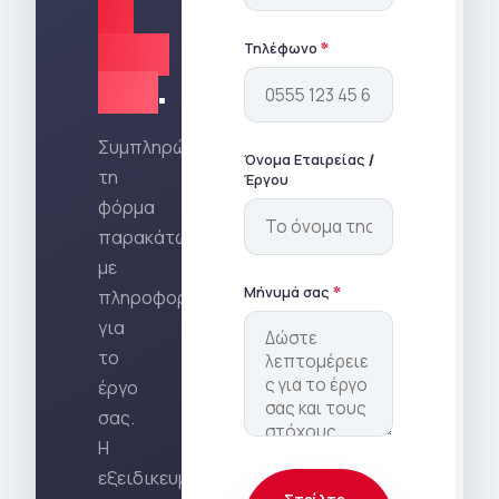
το
έργο
Τηλέφωνο
*
σας
.
Συμπληρώστε
Όνομα Εταιρείας /
τη
Έργου
φόρμα
παρακάτω
με
Μήνυμά σας
*
πληροφορίες
για
το
έργο
σας.
Η
εξειδικευμένη