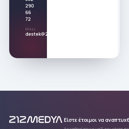
290
66
72
EMAIL
destek@212medya.com.tr
Είστε έτοιμοι να αναπτυχθ