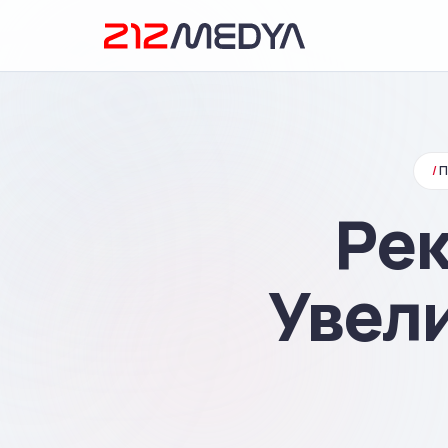
/
Рек
Увел