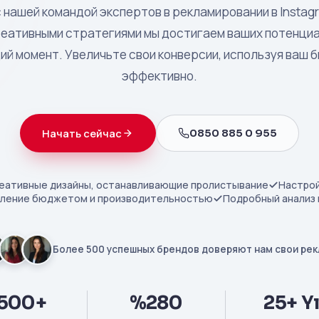
с нашей командой экспертов в рекламировании в Instag
реативными стратегиями мы достигаем ваших потенциа
й момент. Увеличьте свои конверсии, используя ваш
эффективно.
0850 885 0 955
Начать сейчас
еативные дизайны, останавливающие пролистывание
Настрой
вление бюджетом и производительностью
Подробный анализ 
Более 500 успешных брендов доверяют нам свои ре
500+
%280
25+ Yı