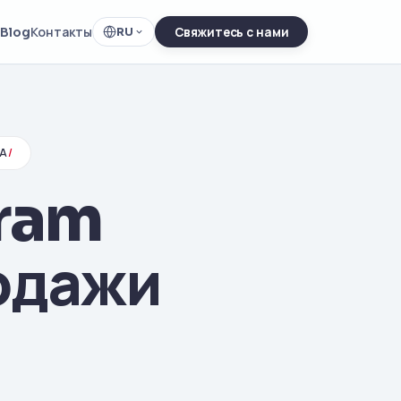
Blog
Контакты
RU
Свяжитесь с нами
A
/
gram
одажи