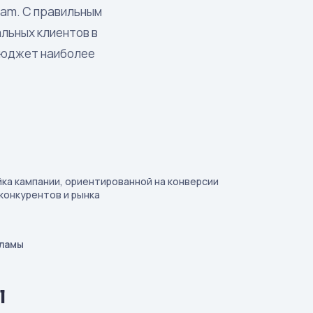
ram. С правильным
льных клиентов в
 бюджет наиболее
ка кампании, ориентированной на конверсии
конкурентов и рынка
кламы
l