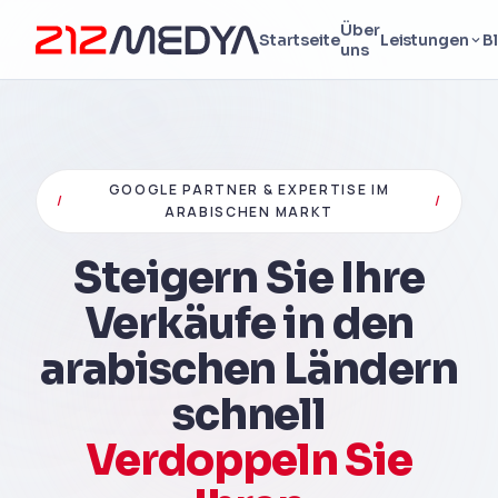
Über
Startseite
Leistungen
B
uns
GOOGLE PARTNER & EXPERTISE IM
/
/
ARABISCHEN MARKT
Steigern Sie Ihre
Verkäufe in den
arabischen Ländern
schnell
Verdoppeln Sie