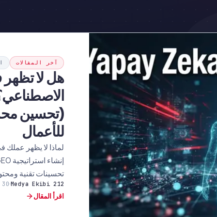
آخر المقالات
اس
هل لا تظهر ف
(تحسين محر
للأعمال
لماذا لا يظهر عملك ف
تحسينات تقنية ومحتو
212 Medya Ekibi
30 يوليو 2026
اقرأ المقال