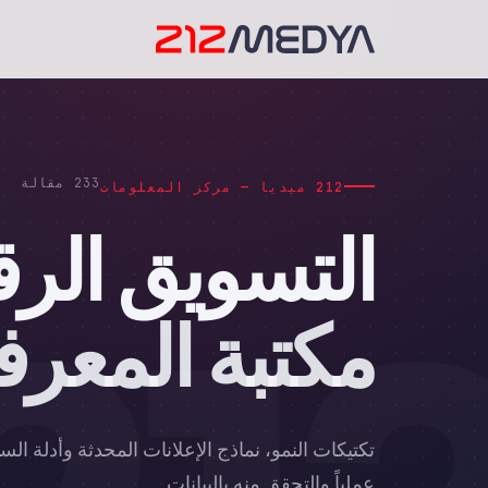
233 مقالة
212 ميديا — مركز المعلومات
التسويق الر
مكتبة المعرف
تكتيكات النمو، نماذج الإعلانات المحدثة وأدلة الس
عملياً والتحقق منه بالبيانات.