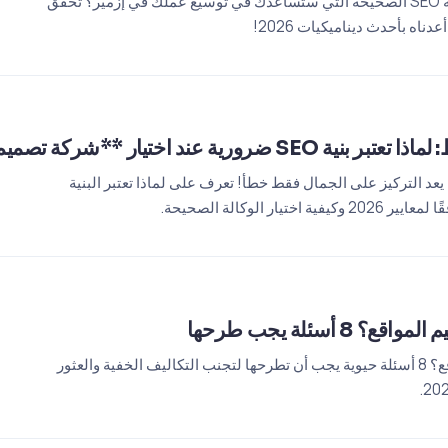
هل تواجه صعوبة في العثور على وكالة SEO الصحيحة التي ستساعدك في توسيع عملك في إزمير؟ تحقق
يار **شركة تصميم المواقع في إزمير**؟
 يعد التركيز على الجمال فقط خطأ! تعرف على لماذا تعتبر البنية
أسئلة يجب طرحها
كيف يتم اختيار شركات تصميم المواقع؟ 8 أسئلة حيوية يجب أن تطرحها لتجنب التكاليف الخفية والعثور