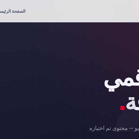
الصفحة الرئيس
قمي
ة
.
يو — محتوى تم اختباره