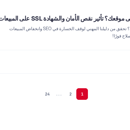
ير نقص الأمان والشهادة SSL على المبيعات وSEO في 2026
هل يظهر تنبيه "غير آمن" على موقعك؟ تحقق من دليلنا المهني لوقف الخسارة في SEO وانخفاض المبيعات
24
...
2
1