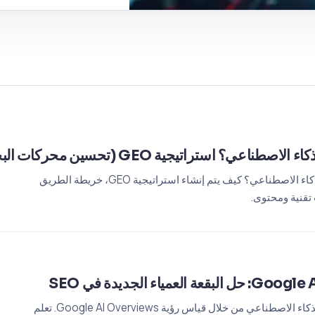
تيجية GEO (تحسين محركات البحث للمنتجات) للأعمال
لماذا لا يظهر عملك في استجابات الذكاء الاصطناعي؟ كيف يتم إنشاء استراتيجية GEO، خريطة الطريق
 تقنية ومحتوى.
قم بإبراز علامتك التجارية في عصر الذكاء الاصطناعي من خلال قياس رؤية Google AI Overviews. تعلم