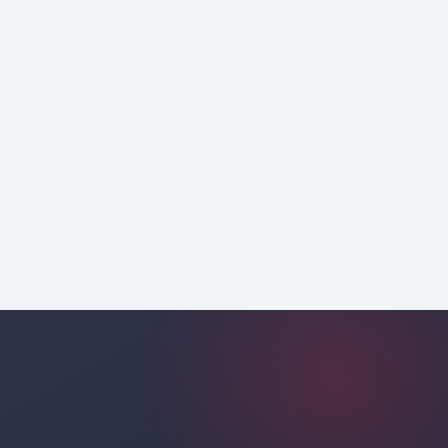
كثافة سكانية 
مصر
قوة 
قطر والكويت