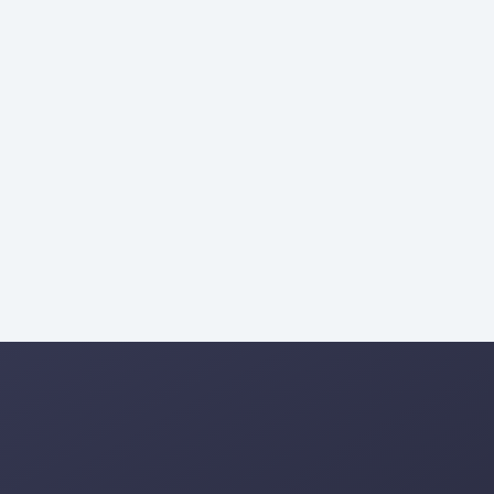
عالية وحساسية للأسعار
اللغة العربية المصرية هي السائد
شرائية عالية ومحمولة
اللهجة الخليجية هي الغالب
الاستشارات المهنية