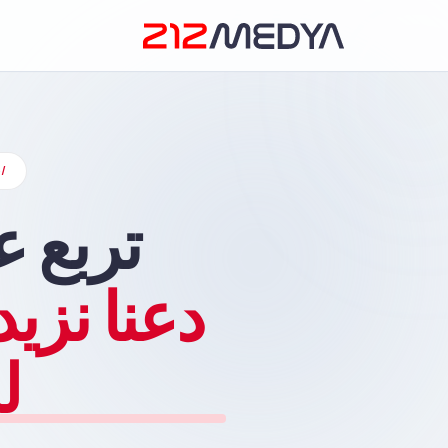
/
خ
تربع ع
دعنا نزي
لد