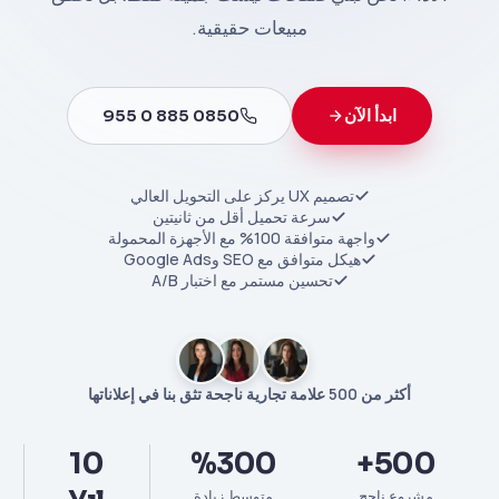
مبيعات حقيقية.
ابدأ الآن
0850 885 0 955
تصميم UX يركز على التحويل العالي
سرعة تحميل أقل من ثانيتين
واجهة متوافقة 100% مع الأجهزة المحمولة
هيكل متوافق مع SEO وGoogle Ads
تحسين مستمر مع اختبار A/B
أكثر من 500 علامة تجارية ناجحة تثق بنا في إعلاناتها
10
%300
500+
مشروع ناجح
متوسط زيادة